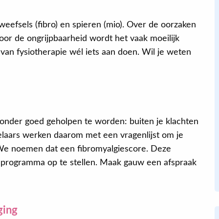
e weefsels (fibro) en spieren (mio). Over de oorzaken
Jacqueline
or de ongrijpbaarheid wordt het vaak moeilijk
an fysiotherapie wél iets aan doen. Wil je weten
Een positief eerste gesprek,
behandelaar kon zich goed inleven in
mijn persoon en blessure. Er heerste
een ontspannen sfeer en daardoor
onder goed geholpen te worden: buiten je klachten
kon ik mijn probleem goed
laars werken daarom met een vragenlijst om je
verwoorden.
 We noemen dat een fibromyalgiescore. Deze
elprogramma op te stellen. Maak gauw een afspraak
ging