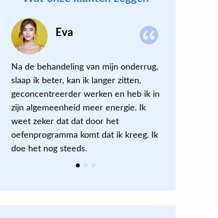
Eva
Na de behandeling van mijn onderrug,
Lekker sne
slaap ik beter, kan ik langer zitten,
meteen vri
geconcentreerder werken en heb ik in
de volgend
zijn algemeenheid meer energie. Ik
kreeg ook
weet zeker dat dat door het
(niet allee
oefenprogramma komt dat ik kreeg. Ik
doe het nog steeds.