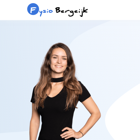
F
ysio
Bergeijk